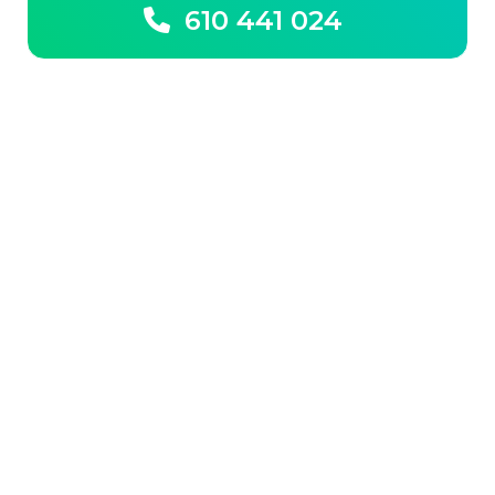
610 441 024

Más actividades
Kayak surf