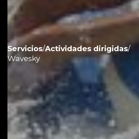
Servicios
/
Actividades dirigidas
/
Wavesky